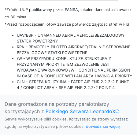
*Źródło UUP publikowany przez PANSA, lokalne dane aktualizowane
co 30 minut
*Przed rozpoczęciem lotów zawsze potwierdź zajętość stref w FIS
UAV/BSP - UNMANNED AERIAL VEHICLE/BEZZALOGOWY
STATEK POWIETRZNY
RPA - REMOTELY PILOTED AIRCRAFT/ZDALNIE STEROWANE
BEZZALOGOWE STATKI POWIETRZNE
/W - W PRZYPADKU KONFLIKTU ZE STRUKTURA Z
PRZYZNANYM PRIORYTETEM ZEZWOLENIE JEST
WYDAWANE WARUNKOWO /W - CONDITIONAL PERMISSION
IN CASE OF A CONFLICT WITH AN AREA HAVING A PRIORITY
CLN - STREFA KOLIZYJNA - PATRZ AIP ENR 2.2.2-2 PUNKT
4 / CONFLICT AREA - SEE AIP ENR 2.2.2-2 POINT 4
Dane gromadzone na potrzeby paralotniarzy
korzystających z
Polskiego Serwera LeonardoXC
Serwis wykorzystuje pliki cookies. Korzystając ze strony wyrażasz
zgodę na wykorzystywanie plików cookies.
dowiedz się więcej.