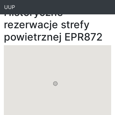
"
UUP
Historyczne
rezerwacje strefy
powietrznej EPR872