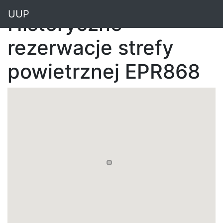
"
UUP
Historyczne
rezerwacje strefy
powietrznej EPR868