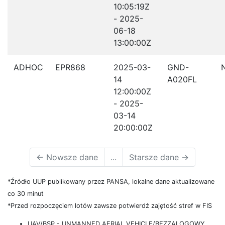
10:05:19Z
- 2025-
06-18
13:00:00Z
ADHOC
EPR868
2025-03-
GND-
14
A020FL
12:00:00Z
- 2025-
03-14
20:00:00Z
←
Nowsze dane
...
Starsze dane
→
*Źródło UUP publikowany przez PANSA, lokalne dane aktualizowane
co 30 minut
*Przed rozpoczęciem lotów zawsze potwierdź zajętość stref w FIS
UAV/BSP - UNMANNED AERIAL VEHICLE/BEZZALOGOWY