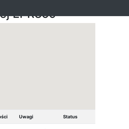
nej EPR859
ści
Uwagi
Status