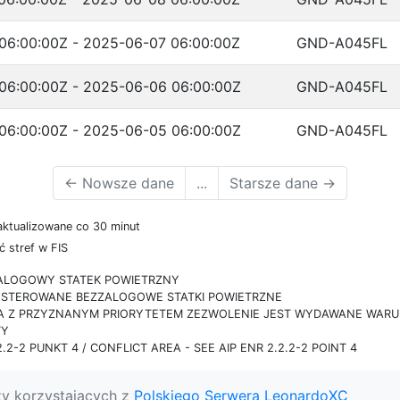
06:00:00Z - 2025-06-07 06:00:00Z
GND-A045FL
06:00:00Z - 2025-06-06 06:00:00Z
GND-A045FL
06:00:00Z - 2025-06-05 06:00:00Z
GND-A045FL
←
Nowsze dane
...
Starsze dane
→
aktualizowane co 30 minut
 stref w FIS
ZALOGOWY STATEK POWIETRZNY
IE STEROWANE BEZZALOGOWE STATKI POWIETRZNE
RA Z PRZYZNANYM PRIORYTETEM ZEZWOLENIE JEST WYDAWANE WARUN
TY
.2-2 PUNKT 4 / CONFLICT AREA - SEE AIP ENR 2.2.2-2 POINT 4
zy korzystających z
Polskiego Serwera LeonardoXC