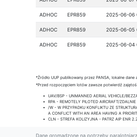
ADHOC
EPR859
2025-06-06 
ADHOC
EPR859
2025-06-05 
ADHOC
EPR859
2025-06-04 
*Źródło UUP publikowany przez PANSA, lokalne dane 
*Przed rozpoczęciem lotów zawsze potwierdź zajętość
UAV/BSP - UNMANNED AERIAL VEHICLE/BEZ
RPA - REMOTELY PILOTED AIRCRAFT/ZDALN
/W - W PRZYPADKU KONFLIKTU ZE STRUKTU
A CONFLICT WITH AN AREA HAVING A PRIORI
CLN - STREFA KOLIZYJNA - PATRZ AIP ENR 2.2
Dane gromadzone na potrzeby paralotniar