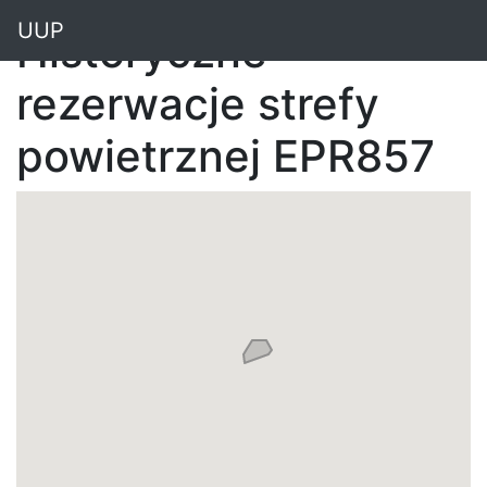
"
UUP
Historyczne
rezerwacje strefy
powietrznej EPR857