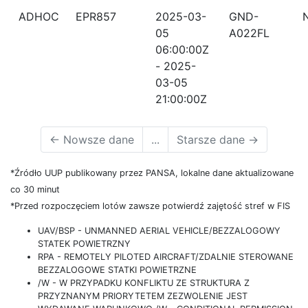
ADHOC
EPR857
2025-03-
GND-
05
A022FL
06:00:00Z
- 2025-
03-05
21:00:00Z
←
Nowsze dane
...
Starsze dane
→
*Źródło UUP publikowany przez PANSA, lokalne dane aktualizowane
co 30 minut
*Przed rozpoczęciem lotów zawsze potwierdź zajętość stref w FIS
UAV/BSP - UNMANNED AERIAL VEHICLE/BEZZALOGOWY
STATEK POWIETRZNY
RPA - REMOTELY PILOTED AIRCRAFT/ZDALNIE STEROWANE
BEZZALOGOWE STATKI POWIETRZNE
/W - W PRZYPADKU KONFLIKTU ZE STRUKTURA Z
PRZYZNANYM PRIORYTETEM ZEZWOLENIE JEST