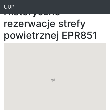
"
UUP
Historyczne
rezerwacje strefy
powietrznej EPR851