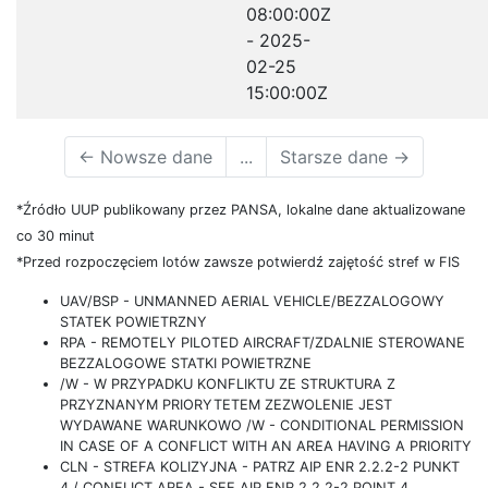
08:00:00Z
- 2025-
02-25
15:00:00Z
←
Nowsze dane
...
Starsze dane
→
*Źródło UUP publikowany przez PANSA, lokalne dane aktualizowane
co 30 minut
*Przed rozpoczęciem lotów zawsze potwierdź zajętość stref w FIS
UAV/BSP - UNMANNED AERIAL VEHICLE/BEZZALOGOWY
STATEK POWIETRZNY
RPA - REMOTELY PILOTED AIRCRAFT/ZDALNIE STEROWANE
BEZZALOGOWE STATKI POWIETRZNE
/W - W PRZYPADKU KONFLIKTU ZE STRUKTURA Z
PRZYZNANYM PRIORYTETEM ZEZWOLENIE JEST
WYDAWANE WARUNKOWO /W - CONDITIONAL PERMISSION
IN CASE OF A CONFLICT WITH AN AREA HAVING A PRIORITY
CLN - STREFA KOLIZYJNA - PATRZ AIP ENR 2.2.2-2 PUNKT
4 / CONFLICT AREA - SEE AIP ENR 2.2.2-2 POINT 4