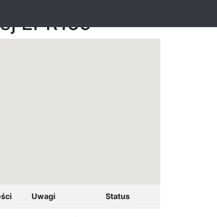
nej EPR159
ści
Uwagi
Status