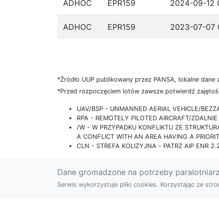
ADHOC
EPR159
2024-09-12 
ADHOC
EPR159
2023-07-07 
*Źródło UUP publikowany przez PANSA, lokalne dane 
*Przed rozpoczęciem lotów zawsze potwierdź zajętość
UAV/BSP - UNMANNED AERIAL VEHICLE/BEZ
RPA - REMOTELY PILOTED AIRCRAFT/ZDALN
/W - W PRZYPADKU KONFLIKTU ZE STRUKTU
A CONFLICT WITH AN AREA HAVING A PRIORI
CLN - STREFA KOLIZYJNA - PATRZ AIP ENR 2.2
Dane gromadzone na potrzeby paralotniar
Serwis wykorzystuje pliki cookies. Korzystając ze st