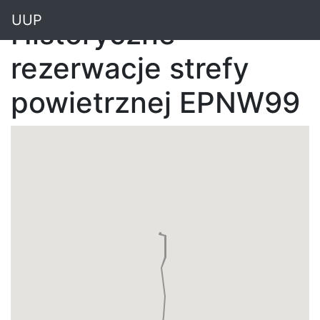
"
UUP
Historyczne
rezerwacje strefy
powietrznej EPNW99