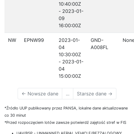
10:40:00Z
- 2023-01-
09
16:00:00Z
NW
EPNW99
2023-01-
GND-
Non
04
A008FL
10:30:00Z
- 2023-01-
04
15:00:00Z
←
Nowsze dane
...
Starsze dane
→
*Źródło UUP publikowany przez PANSA, lokalne dane aktualizowane
co 30 minut
*Przed rozpoczęciem lotów zawsze potwierdź zajętość stref w FIS
UAV/BSP - UNMANNED AERIAL VEHICLE/BEZZALOGOWY