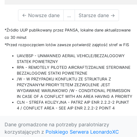
←
Nowsze dane
...
Starsze dane
→
*Źródło UUP publikowany przez PANSA, lokalne dane aktualizowane
co 30 minut
*Przed rozpoczęciem lotów zawsze potwierdź zajętość stref w FIS
UAV/BSP - UNMANNED AERIAL VEHICLE/BEZZALOGOWY
STATEK POWIETRZNY
RPA - REMOTELY PILOTED AIRCRAFT/ZDALNIE STEROWANE
BEZZALOGOWE STATKI POWIETRZNE
/W - W PRZYPADKU KONFLIKTU ZE STRUKTURA Z
PRZYZNANYM PRIORYTETEM ZEZWOLENIE JEST
WYDAWANE WARUNKOWO /W - CONDITIONAL PERMISSION
IN CASE OF A CONFLICT WITH AN AREA HAVING A PRIORITY
CLN - STREFA KOLIZYJNA - PATRZ AIP ENR 2.2.2-2 PUNKT
4 / CONFLICT AREA - SEE AIP ENR 2.2.2-2 POINT 4
Dane gromadzone na potrzeby paralotniarzy
korzystających z
Polskiego Serwera LeonardoXC