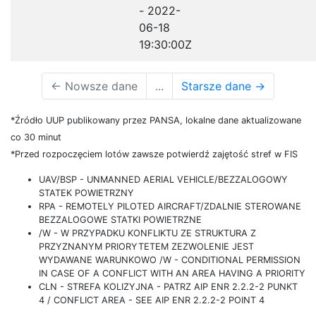
- 2022-
06-18
19:30:00Z
←
Nowsze dane
...
Starsze dane
→
*Źródło UUP publikowany przez PANSA, lokalne dane aktualizowane
co 30 minut
*Przed rozpoczęciem lotów zawsze potwierdź zajętość stref w FIS
UAV/BSP - UNMANNED AERIAL VEHICLE/BEZZALOGOWY
STATEK POWIETRZNY
RPA - REMOTELY PILOTED AIRCRAFT/ZDALNIE STEROWANE
BEZZALOGOWE STATKI POWIETRZNE
/W - W PRZYPADKU KONFLIKTU ZE STRUKTURA Z
PRZYZNANYM PRIORYTETEM ZEZWOLENIE JEST
WYDAWANE WARUNKOWO /W - CONDITIONAL PERMISSION
IN CASE OF A CONFLICT WITH AN AREA HAVING A PRIORITY
CLN - STREFA KOLIZYJNA - PATRZ AIP ENR 2.2.2-2 PUNKT
4 / CONFLICT AREA - SEE AIP ENR 2.2.2-2 POINT 4