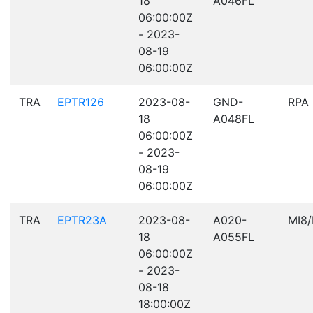
18
A046FL
06:00:00Z
- 2023-
08-19
06:00:00Z
TRA
EPTR126
2023-08-
GND-
RPA
18
A048FL
06:00:00Z
- 2023-
08-19
06:00:00Z
TRA
EPTR23A
2023-08-
A020-
MI8
18
A055FL
06:00:00Z
- 2023-
08-18
18:00:00Z