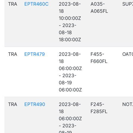
TRA
EPTR460C
2023-08-
A035-
SUP
18
A065FL
10:00:00Z
- 2023-
08-18
18:00:00Z
TRA
EPTR479
2023-08-
F455-
OAT
18
F660FL
06:00:00Z
- 2023-
08-19
06:00:00Z
TRA
EPTR490
2023-08-
F245-
NOT
18
F285FL
06:00:00Z
- 2023-
08-19