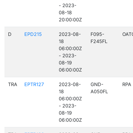
- 2023-
08-18
20:00:00Z
D
EPD215
2023-08-
F095-
OAT
18
F245FL
06:00:00Z
- 2023-
08-19
06:00:00Z
TRA
EPTR127
2023-08-
GND-
RPA
18
A050FL
06:00:00Z
- 2023-
08-19
06:00:00Z