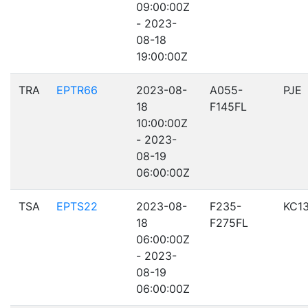
09:00:00Z
- 2023-
08-18
19:00:00Z
TRA
EPTR66
2023-08-
A055-
PJE
18
F145FL
10:00:00Z
- 2023-
08-19
06:00:00Z
TSA
EPTS22
2023-08-
F235-
KC1
18
F275FL
06:00:00Z
- 2023-
08-19
06:00:00Z