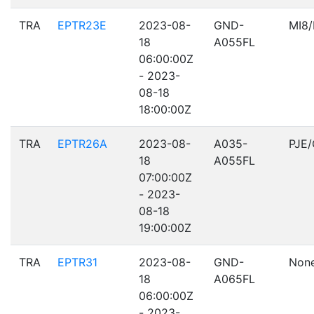
TRA
EPTR23E
2023-08-
GND-
MI8
18
A055FL
06:00:00Z
- 2023-
08-18
18:00:00Z
TRA
EPTR26A
2023-08-
A035-
PJE
18
A055FL
07:00:00Z
- 2023-
08-18
19:00:00Z
TRA
EPTR31
2023-08-
GND-
Non
18
A065FL
06:00:00Z
- 2023-