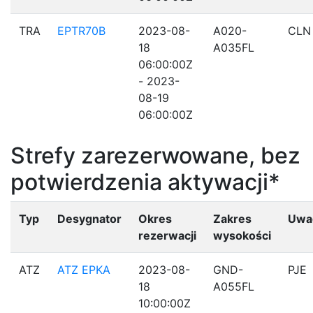
TRA
EPTR70B
2023-08-
A020-
CLN
18
A035FL
06:00:00Z
- 2023-
08-19
06:00:00Z
Strefy zarezerwowane, bez
potwierdzenia aktywacji*
Typ
Desygnator
Okres
Zakres
Uwa
rezerwacji
wysokości
ATZ
ATZ EPKA
2023-08-
GND-
PJE
18
A055FL
10:00:00Z