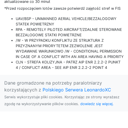
aktualizowane co 30 minut
*Przed rozpoczęciem lotów zawsze potwierdź zajętość stref w FIS
UAV/BSP - UNMANNED AERIAL VEHICLE/BEZZALOGOWY
STATEK POWIETRZNY
RPA - REMOTELY PILOTED AIRCRAFT/ZDALNIE STEROWANE
BEZZALOGOWE STATKI POWIETRZNE
/W - W PRZYPADKU KONFLIKTU ZE STRUKTURA Z
PRZYZNANYM PRIORYTETEM ZEZWOLENIE JEST
WYDAWANE WARUNKOWO /W - CONDITIONAL PERMISSION
IN CASE OF A CONFLICT WITH AN AREA HAVING A PRIORITY
CLN - STREFA KOLIZYJNA - PATRZ AIP ENR 2.2.2-2 PUNKT
4 / CONFLICT AREA - SEE AIP ENR 2.2.2-2 POINT 4
Dane gromadzone na potrzeby paralotniarzy
korzystających z
Polskiego Serwera LeonardoXC
Serwis wykorzystuje pliki cookies. Korzystając ze strony wyrażasz
zgodę na wykorzystywanie plików cookies.
dowiedz się więcej.