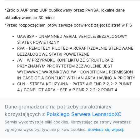
*Źródło AUP oraz UUP publikowany przez PANSA, lokalne dane
aktualizowane co 30 minut
*Przed rozpoczęciem lotów zawsze potwierdź zajętość stref w FIS
UAV/BSP - UNMANNED AERIAL VEHICLE/BEZZALOGOWY
STATEK POWIETRZNY
RPA - REMOTELY PILOTED AIRCRAFT/ZDALNIE STEROWANE
BEZZALOGOWE STATKI POWIETRZNE
/W - W PRZYPADKU KONFLIKTU ZE STRUKTURA Z
PRZYZNANYM PRIORYTETEM ZEZWOLENIE JEST
WYDAWANE WARUNKOWO /W - CONDITIONAL PERMISSION
IN CASE OF A CONFLICT WITH AN AREA HAVING A PRIORITY
CLN - STREFA KOLIZYJNA - PATRZ AIP ENR 2.2.2-2 PUNKT
4 / CONFLICT AREA - SEE AIP ENR 2.2.2-2 POINT 4
Dane gromadzone na potrzeby paralotniarzy
korzystających z
Polskiego Serwera LeonardoXC
Serwis wykorzystuje pliki cookies. Korzystając ze strony wyrażasz
zgodę na wykorzystywanie plików cookies.
dowiedz się więcej.