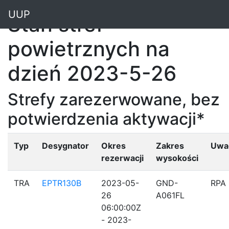
"
UUP
Stan stref
powietrznych na
dzień 2023-5-26
Strefy zarezerwowane, bez
potwierdzenia aktywacji*
Typ
Desygnator
Okres
Zakres
Uwa
rezerwacji
wysokości
TRA
EPTR130B
2023-05-
GND-
RPA
26
A061FL
06:00:00Z
- 2023-