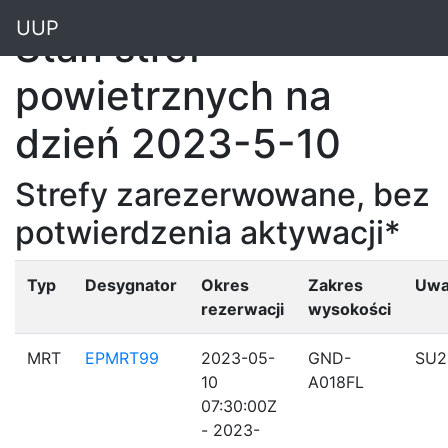
"
UUP
Stan stref
powietrznych na
dzień 2023-5-10
Strefy zarezerwowane, bez
potwierdzenia aktywacji*
Typ
Desygnator
Okres
Zakres
Uwa
rezerwacji
wysokości
MRT
EPMRT99
2023-05-
GND-
SU2
10
A018FL
07:30:00Z
- 2023-