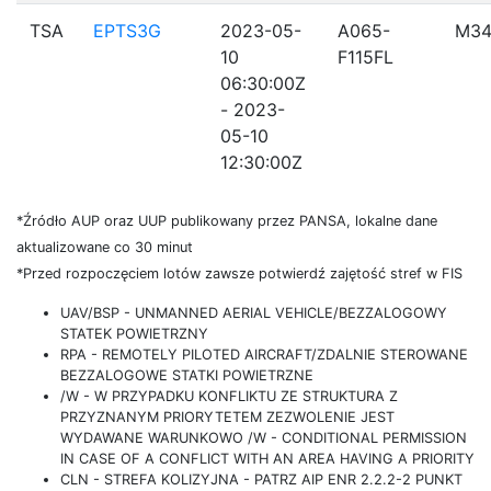
TSA
EPTS3G
2023-05-
A065-
M34
10
F115FL
06:30:00Z
- 2023-
05-10
12:30:00Z
*Źródło AUP oraz UUP publikowany przez PANSA, lokalne dane
aktualizowane co 30 minut
*Przed rozpoczęciem lotów zawsze potwierdź zajętość stref w FIS
UAV/BSP - UNMANNED AERIAL VEHICLE/BEZZALOGOWY
STATEK POWIETRZNY
RPA - REMOTELY PILOTED AIRCRAFT/ZDALNIE STEROWANE
BEZZALOGOWE STATKI POWIETRZNE
/W - W PRZYPADKU KONFLIKTU ZE STRUKTURA Z
PRZYZNANYM PRIORYTETEM ZEZWOLENIE JEST
WYDAWANE WARUNKOWO /W - CONDITIONAL PERMISSION
IN CASE OF A CONFLICT WITH AN AREA HAVING A PRIORITY
CLN - STREFA KOLIZYJNA - PATRZ AIP ENR 2.2.2-2 PUNKT