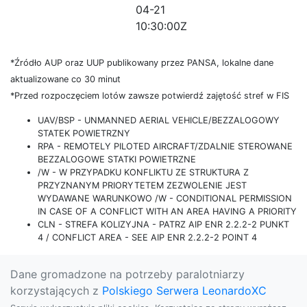
04-21
10:30:00Z
*Źródło AUP oraz UUP publikowany przez PANSA, lokalne dane
aktualizowane co 30 minut
*Przed rozpoczęciem lotów zawsze potwierdź zajętość stref w FIS
UAV/BSP - UNMANNED AERIAL VEHICLE/BEZZALOGOWY
STATEK POWIETRZNY
RPA - REMOTELY PILOTED AIRCRAFT/ZDALNIE STEROWANE
BEZZALOGOWE STATKI POWIETRZNE
/W - W PRZYPADKU KONFLIKTU ZE STRUKTURA Z
PRZYZNANYM PRIORYTETEM ZEZWOLENIE JEST
WYDAWANE WARUNKOWO /W - CONDITIONAL PERMISSION
IN CASE OF A CONFLICT WITH AN AREA HAVING A PRIORITY
CLN - STREFA KOLIZYJNA - PATRZ AIP ENR 2.2.2-2 PUNKT
4 / CONFLICT AREA - SEE AIP ENR 2.2.2-2 POINT 4
Dane gromadzone na potrzeby paralotniarzy
korzystających z
Polskiego Serwera LeonardoXC