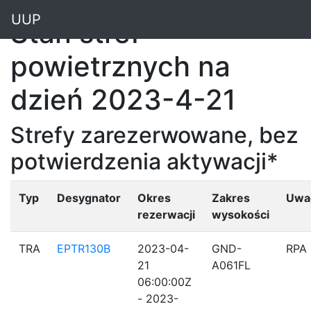
"
UUP
Stan stref
powietrznych na
dzień 2023-4-21
Strefy zarezerwowane, bez
potwierdzenia aktywacji*
Typ
Desygnator
Okres
Zakres
Uwa
rezerwacji
wysokości
TRA
EPTR130B
2023-04-
GND-
RPA
21
A061FL
06:00:00Z
- 2023-