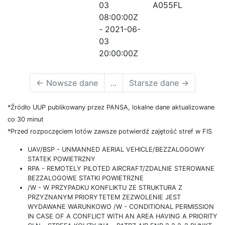
03
A055FL
08:00:00Z
- 2021-06-
03
20:00:00Z
←
Nowsze dane
...
Starsze dane
→
*Źródło UUP publikowany przez PANSA, lokalne dane aktualizowane
co 30 minut
*Przed rozpoczęciem lotów zawsze potwierdź zajętość stref w FIS
UAV/BSP - UNMANNED AERIAL VEHICLE/BEZZALOGOWY
STATEK POWIETRZNY
RPA - REMOTELY PILOTED AIRCRAFT/ZDALNIE STEROWANE
BEZZALOGOWE STATKI POWIETRZNE
/W - W PRZYPADKU KONFLIKTU ZE STRUKTURA Z
PRZYZNANYM PRIORYTETEM ZEZWOLENIE JEST
WYDAWANE WARUNKOWO /W - CONDITIONAL PERMISSION
IN CASE OF A CONFLICT WITH AN AREA HAVING A PRIORITY