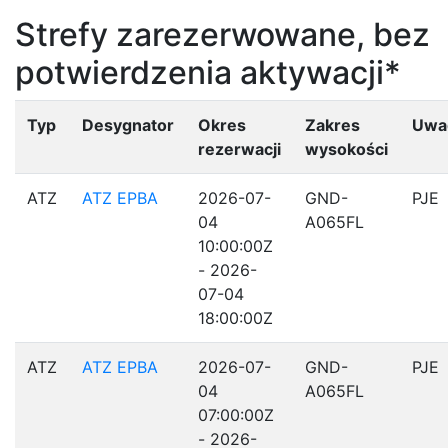
Strefy zarezerwowane, bez
potwierdzenia aktywacji*
Typ
Desygnator
Okres
Zakres
Uwa
rezerwacji
wysokości
ATZ
ATZ EPBA
2026-07-
GND-
PJE
04
A065FL
10:00:00Z
- 2026-
07-04
18:00:00Z
ATZ
ATZ EPBA
2026-07-
GND-
PJE
04
A065FL
07:00:00Z
- 2026-