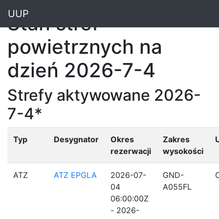
"
UUP
Stan stref
powietrznych na
dzień 2026-7-4
Strefy aktywowane 2026-
7-4*
Typ
Desygnator
Okres
Zakres
rezerwacji
wysokości
ATZ
ATZ EPGLA
2026-07-
GND-
04
A055FL
06:00:00Z
- 2026-