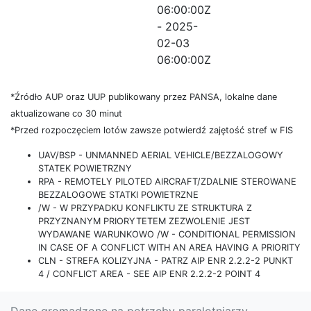
06:00:00Z
- 2025-
02-03
06:00:00Z
*Źródło AUP oraz UUP publikowany przez PANSA, lokalne dane
aktualizowane co 30 minut
*Przed rozpoczęciem lotów zawsze potwierdź zajętość stref w FIS
UAV/BSP - UNMANNED AERIAL VEHICLE/BEZZALOGOWY
STATEK POWIETRZNY
RPA - REMOTELY PILOTED AIRCRAFT/ZDALNIE STEROWANE
BEZZALOGOWE STATKI POWIETRZNE
/W - W PRZYPADKU KONFLIKTU ZE STRUKTURA Z
PRZYZNANYM PRIORYTETEM ZEZWOLENIE JEST
WYDAWANE WARUNKOWO /W - CONDITIONAL PERMISSION
IN CASE OF A CONFLICT WITH AN AREA HAVING A PRIORITY
CLN - STREFA KOLIZYJNA - PATRZ AIP ENR 2.2.2-2 PUNKT
4 / CONFLICT AREA - SEE AIP ENR 2.2.2-2 POINT 4