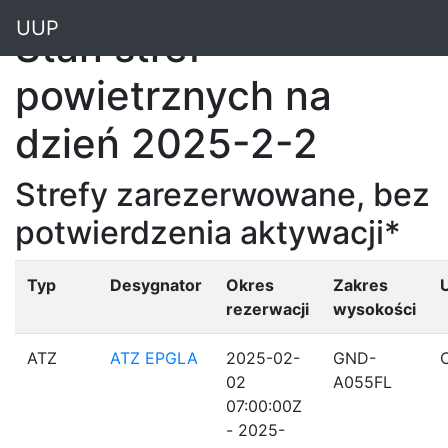
"
UUP
Stan stref
powietrznych na
dzień 2025-2-2
Strefy zarezerwowane, bez
potwierdzenia aktywacji*
Typ
Desygnator
Okres
Zakres
rezerwacji
wysokości
ATZ
ATZ EPGLA
2025-02-
GND-
02
A055FL
07:00:00Z
- 2025-