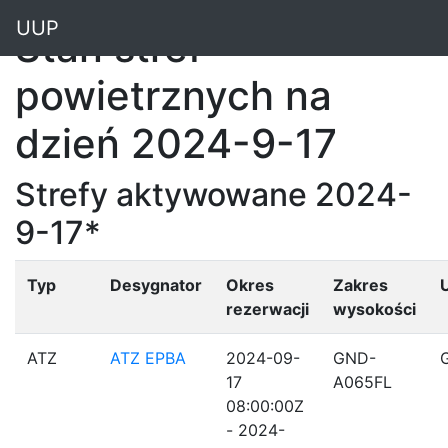
"
UUP
Stan stref
powietrznych na
dzień 2024-9-17
Strefy aktywowane 2024-
9-17*
Typ
Desygnator
Okres
Zakres
rezerwacji
wysokości
ATZ
ATZ EPBA
2024-09-
GND-
17
A065FL
08:00:00Z
- 2024-