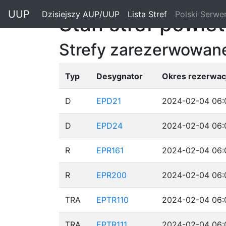
"
UUP
Dzisiejszy AUP/UUP
(current)
Lista Stref
(current)
Polski Serwe
Stan stref powie
Strefy zarezerwowane
Typ
Desygnator
Okres rezerwacj
D
EPD21
2024-02-04 06:
D
EPD24
2024-02-04 06:
R
EPR161
2024-02-04 06:
R
EPR200
2024-02-04 06:
TRA
EPTR110
2024-02-04 06:
TRA
EPTR111
2024-02-04 06: